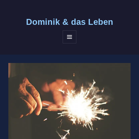
Dominik &
das Leben
MENÜ
UND
WIDGETS