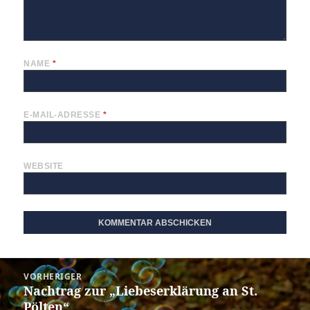
NAME
*
E-MAIL-ADRESSE
*
WEBSITE
Beitragsnavigation
VORHERIGER
Nachtrag zur „Liebeserklärung an St.
Vorheriger
Pölten“
Beitrag: