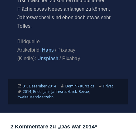
Tisch wischen zu können und auf leerer
Fläche etwas Neues anfangen zu können.
Jahreswechsel sind eben doch etwas sehr
Tolles.
Bildquelle
Artikelbild:
Hans
/ Pixabay
(Kindle):
Unsplash
/ Pixabay
Veröffentlicht
Autor
Kategorien
31. Dezember 2014
Dominik Kurcsics
Privat
am
Schlagwörter
2014
,
Ende
,
Jahr
,
Jahresrückblick
,
Revue
,
Zweitausendvierzehn
2 Kommentare zu „Das war 2014“