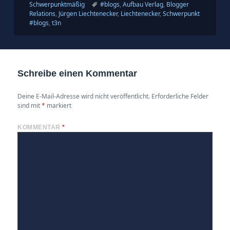
am
Schlagwörter
Schwerpunktmäßig
#blogs
,
Aufbau Verlag
,
Blogger
Relations
,
Jürgen Liechtenecker
,
Liechtenecker
,
Schwerpunkt
#blogs
,
t3n
Schreibe einen Kommentar
Deine E-Mail-Adresse wird nicht veröffentlicht.
Erforderliche Felder
sind mit
*
markiert
KOMMENTAR
*