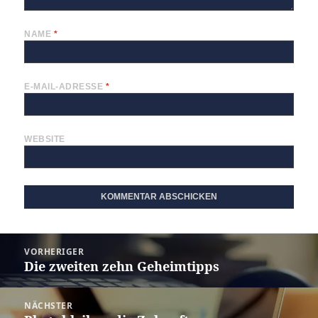
NAME
*
E-MAIL-ADRESSE
*
WEBSITE
Beitragsnavigation
VORHERIGER
Die zweiten zehn Geheimtipps
Vorheriger
Beitrag:
NÄCHSTER