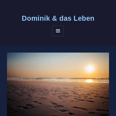
Dominik &
das Leben
MENÜ
UND
WIDGETS