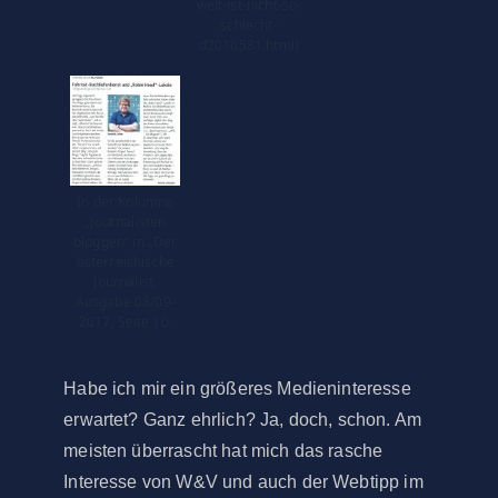
welt-ist-nicht-so-
schlecht-
d2016581.html)
In der Kolumne
„Journalisten
bloggen“ in „Der
österreichische
Journalist,
Ausgabe 08/09-
2017, Seite 10.
Habe ich mir ein größeres Medieninteresse
erwartet? Ganz ehrlich? Ja, doch, schon. Am
meisten überrascht hat mich das rasche
Interesse von W&V und auch der Webtipp im