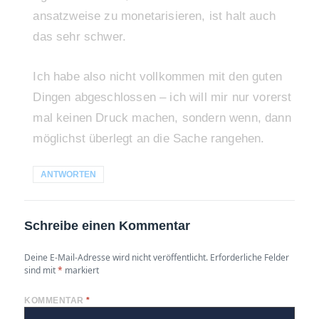
ansatzweise zu monetarisieren, ist halt auch
das sehr schwer.
Ich habe also nicht vollkommen mit den guten
Dingen abgeschlossen – ich will mir nur vorerst
mal keinen Druck machen, sondern wenn, dann
möglichst überlegt an die Sache rangehen.
ANTWORTEN
Schreibe einen Kommentar
Deine E-Mail-Adresse wird nicht veröffentlicht.
Erforderliche Felder
sind mit
*
markiert
KOMMENTAR
*