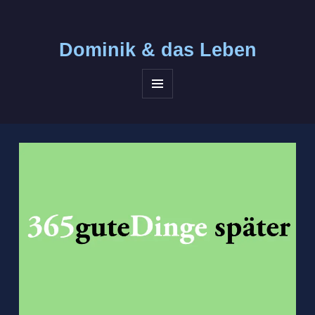
Dominik &
das Leben
MENÜ
UND
WIDGETS