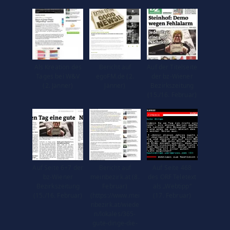
Als Kreation des
Bericht auf
Auf der Titelseite
Tages bei W&V
egoFM.de (2.
der bz-Wiener
(2. Jänner)
Jänner)
Bezirkszeitung
(15./16. Februar)
Auf Seite 6+7 der
Bericht auf
Auf Seite 468
bz-Wiener
meinbezirk.at (8.
des ORF Teletext
Bezirkszeitung
Februar)
als „Webtipp“
(15./16. Februar)
(https://www.mei
(17. Februar)
nbezirk.at/wiede
n/lokales/365-
gute-dinge-die-