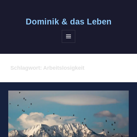
Dominik &
das Leben
MENÜ
UND
WIDGETS
Schlagwort:
Arbeitslosigkeit