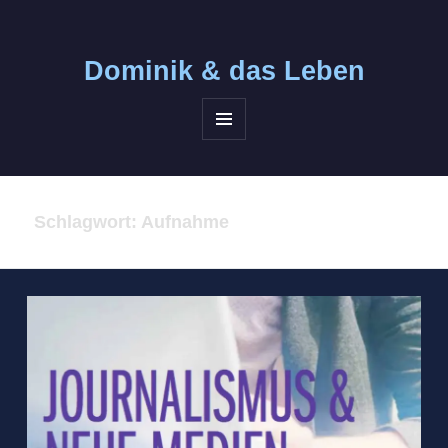
Dominik &
das Leben
MENÜ
UND
WIDGETS
Schlagwort:
Aufnahme