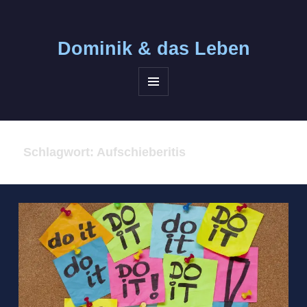
Dominik &
das Leben
MENÜ
UND
WIDGETS
Schlagwort:
Aufschieberitis