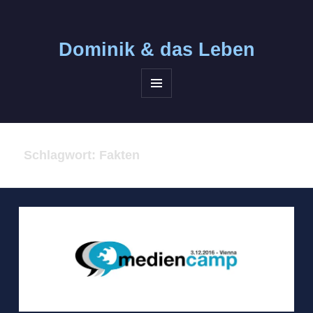
Dominik &
das Leben
MENÜ
UND
WIDGETS
Schlagwort:
Fakten