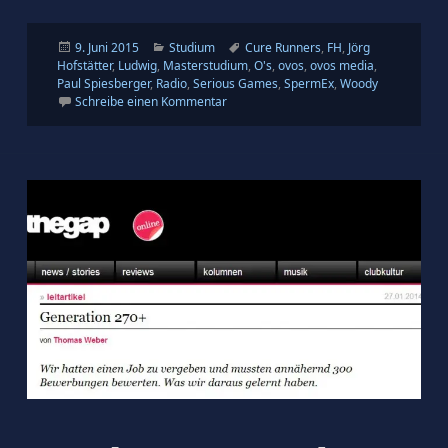
Veröffentlicht
Kategorien
Schlagwörter
9. Juni 2015
Studium
Cure Runners
,
FH
,
Jörg
am
Hofstätter
,
Ludwig
,
Masterstudium
,
O's
,
ovos
,
ovos media
,
Paul Spiesberger
,
Radio
,
Serious Games
,
SpermEx
,
Woody
zu Die Wirtschaftlichkeit von Serious G
Schreibe einen Kommentar