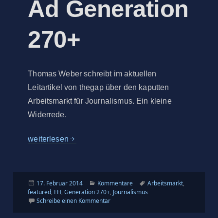
Ad Generation
270+
Thomas Weber schreibt im aktuellen
Leitartikel von thegap über den kaputten
Arbeitsmarkt für Journalismus. Ein kleine
Widerrede.
Ad Generation 270+
weiterlesen
Veröffentlicht
Kategorien
Schlagwörter
17. Februar 2014
Kommentare
Arbeitsmarkt
,
am
featured
,
FH
,
Generation 270+
,
Journalismus
zu Ad Generation 270+
Schreibe einen Kommentar