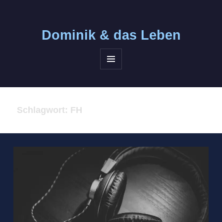
Dominik &
das Leben
MENÜ
UND
WIDGETS
Schlagwort:
FH