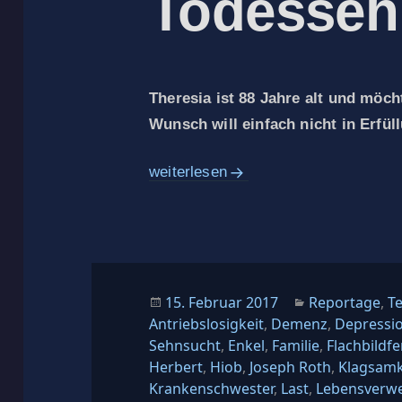
Todesseh
Theresia ist 88 Jahre alt und möch
Wunsch will einfach nicht in Erfül
Endstation Todessehnsucht
weiterlesen
Veröffentlicht
Kategorien
15. Februar 2017
Reportage
,
T
am
Antriebslosigkeit
,
Demenz
,
Depressi
Sehnsucht
,
Enkel
,
Familie
,
Flachbildf
Herbert
,
Hiob
,
Joseph Roth
,
Klagsamk
Krankenschwester
,
Last
,
Lebensverw