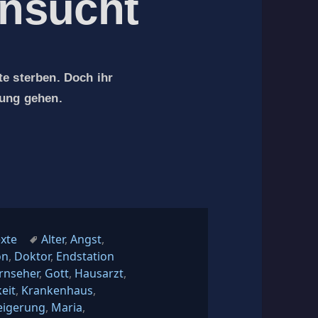
nsucht
te sterben. Doch ihr
lung gehen.
Schlagwörter
exte
Alter
,
Angst
,
on
,
Doktor
,
Endstation
ernseher
,
Gott
,
Hausarzt
,
eit
,
Krankenhaus
,
eigerung
,
Maria
,