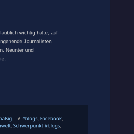
ublich wichtig halte, auf
ngehende Journalisten
en. Neunter und
ie.
Schlagwörter
mäßig
#blogs
,
Facebook
,
nwelt
,
Schwerpunkt #blogs
,
gs bleiben die Zukunft