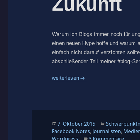
Zukunft
Warum ich Blogs immer noch für ungla
einen neuen Hype hoffe und warum a
einfach nicht darauf verzichten sollt
abschließender Teil meiner #blog-Ser
Blogs bleiben die Zukunft
weiterlesen
Veröffentlicht
Kategorien
7. Oktober 2015
Schwerpunkt
am
Facebook Notes
,
Journalisten
,
Medie
zu Blo
Wordpress
3 Kommentare