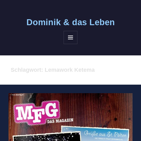
Dominik &
das Leben
MENÜ
UND
WIDGETS
Schlagwort:
Lemawork Ketema