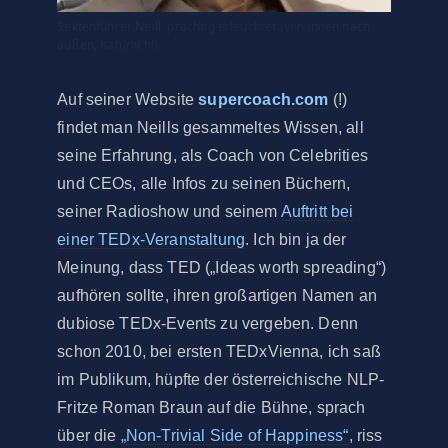
Sektenführer Neill, prächtig erleuchtet (von innen nach
außen, natürlich!)
Auf seiner Website
supercoach.com
(!)
findet man Neills gesammeltes Wissen, all
seine Erfahrung, als Coach von Celebrities
und CEOs, alle Infos zu seinen Büchern,
seiner Radioshow und seinem
Auftritt bei
einer TEDx-Veranstaltung
. Ich bin ja der
Meinung, dass TED („Ideas worth spreading“)
aufhören sollte, ihren großartigen Namen an
dubiose TEDx-Events zu vergeben. Denn
schon 2010, bei ersten TEDxVienna, ich saß
im Publikum, hüpfte der österreichische NLP-
Fritze Roman Braun auf die Bühne, sprach
über die
„Non-Trivial Side of Happiness“
, riss