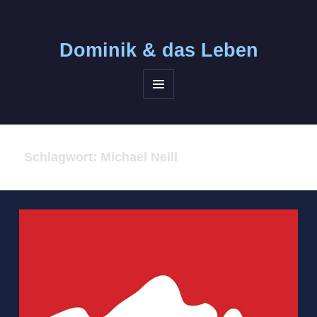
Dominik &
das Leben
MENÜ
UND
WIDGETS
Schlagwort:
Michael Neill