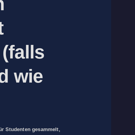
n
t
(falls
nd wie
für Studenten gesammelt,