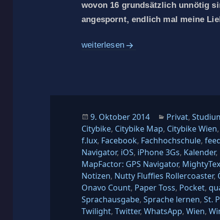
wovon 16 grundsätzlich unnötig si
angespornt, endlich mal meine Li
17 Apps, die Studenten unbedingt brau
weiterlesen
Veröffentlicht
Kategorien
9. Oktober 2014
Privat
,
Studiu
am
Citybike
,
Citybike Map
,
Citybike Wien
f.lux
,
Facebook
,
Fachhochschule
,
feed
Navigator
,
iOS
,
iPhone 3Gs
,
Kalender
,
MapFactor: GPS Navigator
,
MightyTex
Notizen
,
Nutty Fluffies Rollercoaster
,
Onavo Count
,
Paper Toss
,
Pocket
,
qu
Sprachausgabe
,
Sprache lernen
,
St. 
Twilight
,
Twitter
,
WhatsApp
,
Wien
,
Wi