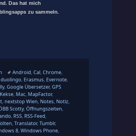
nd. Das hat mich
eblingsapps zu sammeln.
chen (falls sie so sind wie ich)
Schlagwörter
m
Android
,
Cal
,
Chrome
,
,
duolingo
,
Erasmus
,
Evernote
,
ly
,
Google Übersetzer
,
GPS
Kekse
,
Mac
,
MapFactor
,
t
,
nextstop Wien
,
Notes
,
Notiz
,
ÖBB Scotty
,
Öffnungszeiten
,
ando
,
RSS
,
RSS-Feed
,
Pölten
,
Translator
,
Tumblr
,
ndows 8
,
Windows Phone
,