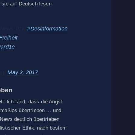
 sie auf Deutsch lesen
e News' bzw
#Desinformation
.
reiheit
ard1e
ng)
May 2, 2017
eben
ll: Ich fand, dass die Angst
t maßlos übertrieben … und
News deutlich übertrieben
listischer Ethik, nach bestem