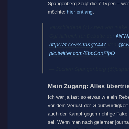
Spangenberg zeigt die 7 Typen – wer
möchte:
hier entlang
.
Verschiedene (7) Arten von 'Fak
Ggf hilfreich für Debatte der
@FNF
https://t.co/PATaKgY447
Von
@cw
pic.twitter.com/EbpConFfpO
— Jochen Spangenberg (@jospa
Mein Zugang: Alles übertri
Ich war ja fast so etwas wie ein Rebe
vor dem Verlust der Glaubwürdigkei
auch der Kampf gegen richtige Fake 
sei. Wenn man nach gelernter journa