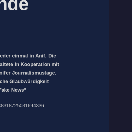
nde
ieder einmal in Anif. Die
ltete in Kooperation mit
Anifer Journalismustage.
che Glaubwürdigkeit
 Fake News“
/888318725031694336