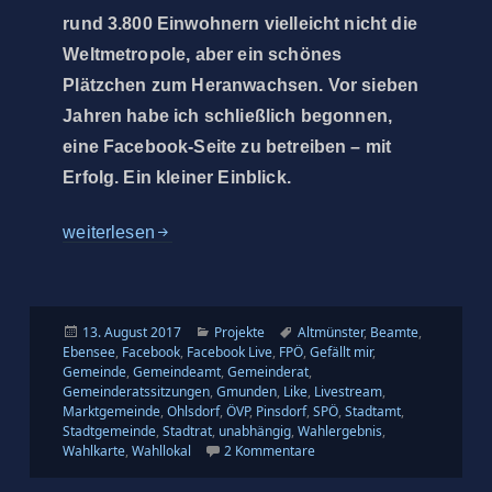
rund 3.800 Einwohnern vielleicht nicht die
Weltmetropole, aber ein schönes
Plätzchen zum Heranwachsen. Vor sieben
Jahren habe ich schließlich begonnen,
eine Facebook-Seite zu betreiben – mit
Erfolg. Ein kleiner Einblick.
Die kleine Gemeinde Pinsdorf auf Facebook
weiterlesen
Veröffentlicht
Kategorien
Schlagwörter
13. August 2017
Projekte
Altmünster
,
Beamte
,
am
Ebensee
,
Facebook
,
Facebook Live
,
FPÖ
,
Gefällt mir
,
Gemeinde
,
Gemeindeamt
,
Gemeinderat
,
Gemeinderatssitzungen
,
Gmunden
,
Like
,
Livestream
,
Marktgemeinde
,
Ohlsdorf
,
ÖVP
,
Pinsdorf
,
SPÖ
,
Stadtamt
,
Stadtgemeinde
,
Stadtrat
,
unabhängig
,
Wahlergebnis
,
zu Die kleine Gemeinde Pins
Wahlkarte
,
Wahllokal
2 Kommentare