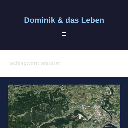
Dominik &
das Leben
MENÜ
UND
WIDGETS
Schlagwort:
Stadtrat