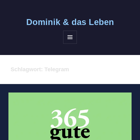
Dominik &
das Leben
MENÜ
UND
WIDGETS
Schlagwort:
Telegram