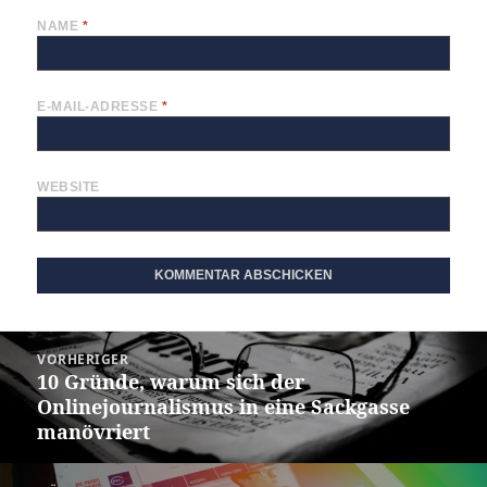
NAME
*
E-MAIL-ADRESSE
*
WEBSITE
Beitragsnavigation
VORHERIGER
10 Gründe, warum sich der
Vorheriger
Onlinejournalismus in eine Sackgasse
Beitrag:
manövriert