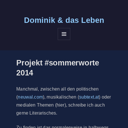
Dominik &
das Leben
MENÜ
UND
WIDGETS
Projekt #sommerworte
2014
Manchmal, zwischen all den politischen
(
neuwal.com
), musikalischen (
subtext.at
) oder
medialen Themen (hier), schreibe ich auch
gerne Literarisches.
Zu finden ist das normalerweise in halbwegs