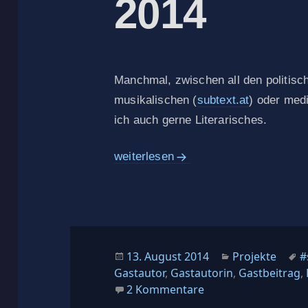
2014
Manchmal, zwischen all den politisc
musikalischen (
subtext.at
) oder med
ich auch gerne Literarisches.
Projekt #sommerworte 2014
weiterlesen
Veröffentlicht
Kategorien
S
13. August 2014
Projekte
#
am
Gastautor
,
Gastautorin
,
Gastbeitrag
,
zu Projekt #somme
2 Kommentare