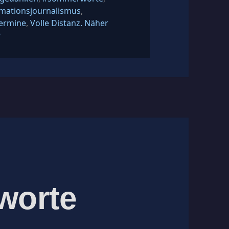
rmationsjournalismus
,
ermine
,
Volle Distanz. Näher
zu Zwanzig Gedanken. #september
r
worte