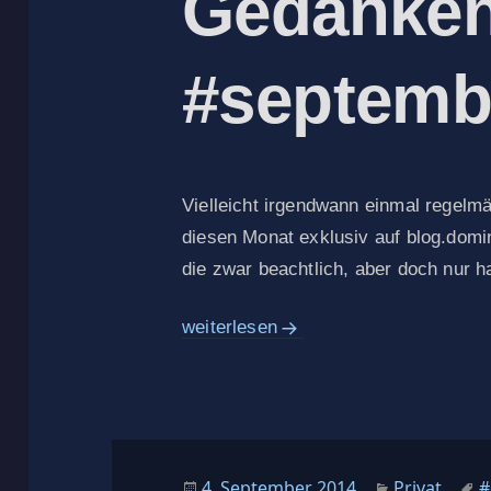
Gedanken
#septemb
Vielleicht irgendwann einmal regelmä
diesen Monat exklusiv auf blog.domi
die zwar beachtlich, aber doch nur h
Zwanzig Gedanken. #september
weiterlesen
Veröffentlicht
Kategorien
S
4. September 2014
Privat
#