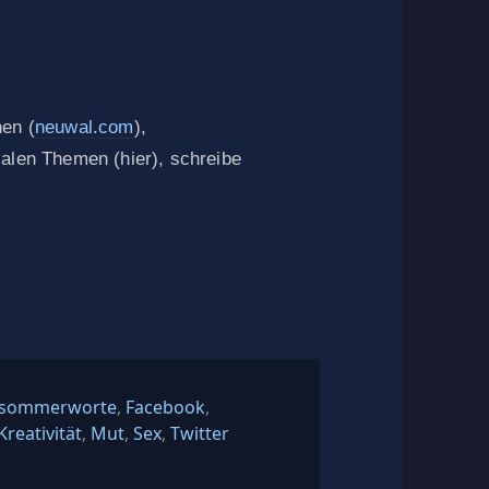
hen (
neuwal.com
),
ialen Themen (hier), schreibe
chlagwörter
sommerworte
,
Facebook
,
Kreativität
,
Mut
,
Sex
,
Twitter
rworte 2014