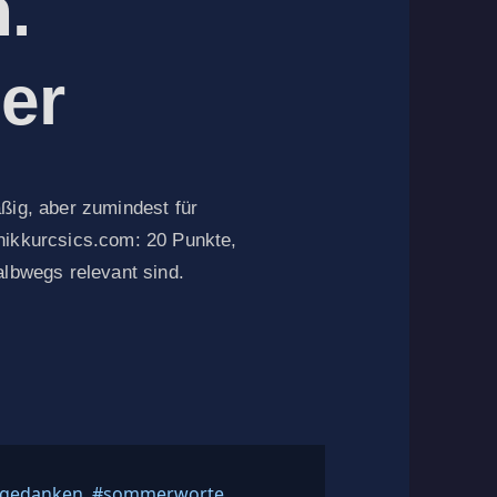
.
er
ßig, aber zumindest für
nikkurcsics.com: 20 Punkte,
albwegs relevant sind.
chlagwörter
gedanken
,
#sommerworte
,