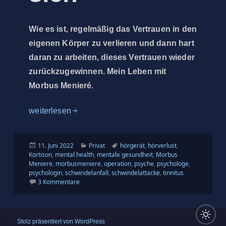
Wie es ist, regelmäßig das Vertrauen in den
eigenen Körper zu verlieren und dann hart
daran zu arbeiten, dieses Vertrauen wieder
zurückzugewinnen. Mein Leben mit
Morbus Menieré.
H81.0 … und alles dreht sich
weiterlesen
Veröffentlicht
Kategorien
Schlagwörter
11. Juni 2022
Privat
hörgerät
,
hörverlust
,
am
Kortison
,
mental health
,
mentale gesundheit
,
Morbus
Meniere
,
morbusmeniere
,
operation
,
psyche
,
psychologe
,
psychologin
,
schwindelanfall
,
schwindelattacke
,
tinnitus
zu H81.0 … und alles dreht sich
3 Kommentare
Stolz präsentiert von WordPress