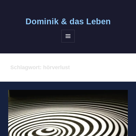
Dominik &
das Leben
MENÜ
UND
WIDGETS
Schlagwort:
hörverlust