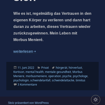
Wie es ist, regelmäßig das Vertrauen in den
eigenen Körper zu verlieren und dann hart
daran zu arbeiten, dieses Vertrauen wieder
zurückzugewinnen. Mein Leben mit
Morbus Menieré.
H81.0 … und alles dreht sich
weiterlesen
Veröffentlicht
Kategorien
Schlagwörter
11. Juni 2022
Privat
hörgerät
,
hörverlust
,
am
Kortison
,
mental health
,
mentale gesundheit
,
Morbus
Meniere
,
morbusmeniere
,
operation
,
psyche
,
psychologe
,
psychologin
,
schwindelanfall
,
schwindelattacke
,
tinnitus
zu H81.0 … und alles dreht sich
3 Kommentare
Stolz präsentiert von WordPress