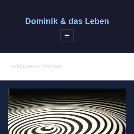
Dominik &
das Leben
MENÜ
UND
WIDGETS
Schlagwort:
tinnitus