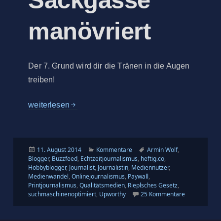
Sackgasse
manövriert
Der 7. Grund wird dir die Tränen in die Augen
treiben!
10 Gründe, warum sich der Onlinejournalismus in ein
weiterlesen
Veröffentlicht
Kategorien
Schlagwörter
11. August 2014
Kommentare
Armin Wolf
,
am
Blogger
,
Buzzfeed
,
Echtzeitjournalismus
,
heftig.co
,
Hobbyblogger
,
Journalist
,
Journalistin
,
Mediennutzer
,
Medienwandel
,
Onlinejournalismus
,
Paywall
,
Printjournalismus
,
Qualitätsmedien
,
Rieplsches Gesetz
,
zu 10 Gründe
suchmaschinenoptimiert
,
Upworthy
25 Kommentare