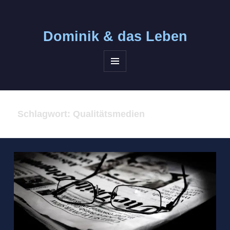
Dominik &
das Leben
MENÜ
UND
WIDGETS
Schlagwort:
Qualitätsmedien