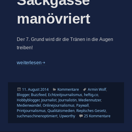
Sackgasse
manövriert
Der 7. Grund wird dir die Tränen in die Augen
treiben!
10 Gründe, warum sich der Onlinejournalismus in ein
weiterlesen
Veröffentlicht
Kategorien
Schlagwörter
11. August 2014
Kommentare
Armin Wolf
,
am
Blogger
,
Buzzfeed
,
Echtzeitjournalismus
,
heftig.co
,
Hobbyblogger
,
Journalist
,
Journalistin
,
Mediennutzer
,
Medienwandel
,
Onlinejournalismus
,
Paywall
,
Printjournalismus
,
Qualitätsmedien
,
Rieplsches Gesetz
,
zu 10 Gründe
suchmaschinenoptimiert
,
Upworthy
25 Kommentare