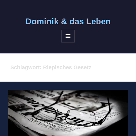
Dominik &
das Leben
MENÜ
UND
WIDGETS
Schlagwort:
Rieplsches Gesetz