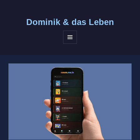
Dominik &
das Leben
MENÜ
UND
WIDGETS