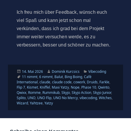
Ich freu mich über Feedback, wünsch euch
viel Spaß und kann jetzt schon mal
verkünden, dass ich grad bei dem Projekt
immer weiter versuchen werde, es zu
verbessern, besser und schöner zu machen.
Veröffentlicht
Autor
Kategorien
14. Mai 2026
Dominik Kurcsics
Vibecoding
am
Schlagwörter
11 nimmt
,
6 nimmt
,
Balut
,
Bing Boing
,
Café
International
,
claude
,
claude code
,
cowork
,
Druids
,
Farkle
,
Flip 7
,
Kismet
,
Kniffel
,
Maxi Yatzy
,
Nope
,
Phase 10
,
Qwinto
,
Qwixx
,
Romme
,
Rummikub
,
Skyjo
,
Skyjo Action
,
Skyjo Junior
,
Splito
,
UNO
,
UNO Flip
,
UNO No Mercy
,
vibecoding
,
Witches
,
Wizard
,
Yahtzee
,
Yatzy