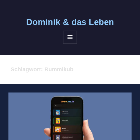
Dominik &
das Leben
MENÜ
UND
WIDGETS
Schlagwort:
Rummikub