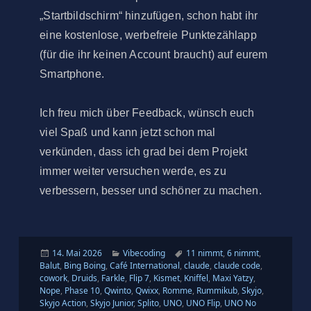
„Startbildschirm“ hinzufügen, schon habt ihr
eine kostenlose, werbefreie Punktezählapp
(für die ihr keinen Account braucht) auf eurem
Smartphone.
Ich freu mich über Feedback, wünsch euch
viel Spaß und kann jetzt schon mal
verkünden, dass ich grad bei dem Projekt
immer weiter versuchen werde, es zu
verbessern, besser und schöner zu machen.
Veröffentlicht
Kategorien
Schlagwörter
14. Mai 2026
Vibecoding
11 nimmt
,
6 nimmt
,
am
Balut
,
Bing Boing
,
Café International
,
claude
,
claude code
,
cowork
,
Druids
,
Farkle
,
Flip 7
,
Kismet
,
Kniffel
,
Maxi Yatzy
,
Nope
,
Phase 10
,
Qwinto
,
Qwixx
,
Romme
,
Rummikub
,
Skyjo
,
Skyjo Action
,
Skyjo Junior
,
Splito
,
UNO
,
UNO Flip
,
UNO No