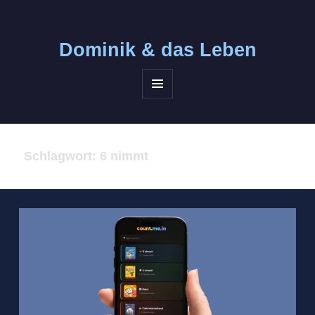
Dominik &
das Leben
MENÜ
UND
WIDGETS
Schlagwort:
6 nimmt