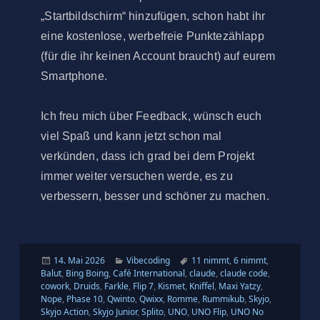
„Startbildschirm“ hinzufügen, schon habt ihr
eine kostenlose, werbefreie Punktezählapp
(für die ihr keinen Account braucht) auf eurem
Smartphone.
Ich freu mich über Feedback, wünsch euch
viel Spaß und kann jetzt schon mal
verkünden, dass ich grad bei dem Projekt
immer weiter versuchen werde, es zu
verbessern, besser und schöner zu machen.
Veröffentlicht
Kategorien
Schlagwörter
14. Mai 2026
Vibecoding
11 nimmt
,
6 nimmt
,
am
Balut
,
Bing Boing
,
Café International
,
claude
,
claude code
,
cowork
,
Druids
,
Farkle
,
Flip 7
,
Kismet
,
Kniffel
,
Maxi Yatzy
,
Nope
,
Phase 10
,
Qwinto
,
Qwixx
,
Romme
,
Rummikub
,
Skyjo
,
Skyjo Action
,
Skyjo Junior
,
Splito
,
UNO
,
UNO Flip
,
UNO No