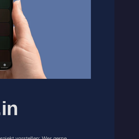
in
rojekt vorstellen: Wer gerne,