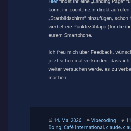
Hier
findet ihr eine „Landing Page“ f
könnt ihr count.me.in direkt aufruf
„Startbildschirm“ hinzufügen, schon h
werbefreie Punktezählapp (für die ih
eurem Smartphone.
Ich freu mich über Feedback, wünsc
jetzt schon mal verkünden, dass ich
weiter versuchen werde, es zu verb
machen.
Veröffentlicht
Kategorien
Sc
14. Mai 2026
Vibecoding
1
am
Boing
,
Café International
,
claude
,
cla