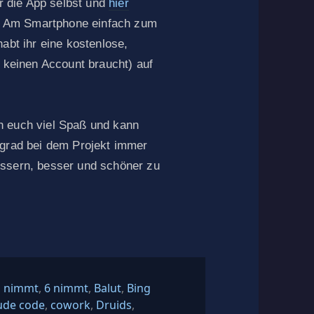
ür die App selbst und
hier
en. Am Smartphone einfach zum
abt ihr eine kostenlose,
r keinen Account braucht) auf
h euch viel Spaß und kann
 grad bei dem Projekt immer
essern, besser und schöner zu
hlagwörter
1 nimmt
,
6 nimmt
,
Balut
,
Bing
ude code
,
cowork
,
Druids
,