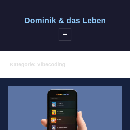
Dominik &
das Leben
MENÜ
UND
WIDGETS
Kategorie:
Vibecoding