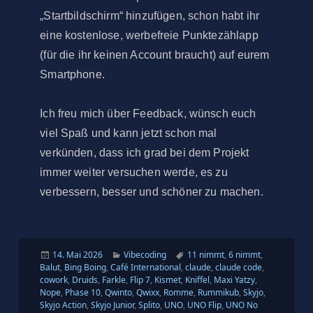
„Startbildschirm“ hinzufügen, schon habt ihr
eine kostenlose, werbefreie Punktezählapp
(für die ihr keinen Account braucht) auf eurem
Smartphone.
Ich freu mich über Feedback, wünsch euch
viel Spaß und kann jetzt schon mal
verkünden, dass ich grad bei dem Projekt
immer weiter versuchen werde, es zu
verbessern, besser und schöner zu machen.
Veröffentlicht
Kategorien
Schlagwörter
14. Mai 2026
Vibecoding
11 nimmt
,
6 nimmt
,
am
Balut
,
Bing Boing
,
Café International
,
claude
,
claude code
,
cowork
,
Druids
,
Farkle
,
Flip 7
,
Kismet
,
Kniffel
,
Maxi Yatzy
,
Nope
,
Phase 10
,
Qwinto
,
Qwixx
,
Romme
,
Rummikub
,
Skyjo
,
Skyjo Action
,
Skyjo Junior
,
Splito
,
UNO
,
UNO Flip
,
UNO No